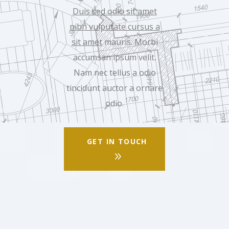
Duis sed odio sit amet
nibh vulputate cursus a
sit amet
mauris. Morbi
accumsan ipsum velit.
Nam nec tellus a odio
tincidunt auctor a ornare
odio.
GET IN TOUCH