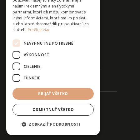
používaní našej stránky zdieľame aj s
811 01
našimi reklamnými a analytickými
partnermi, ktorí ich môžu kombinovať s
inými informáciami, ktoré ste im poskytli
alebo ktoré zhromaždili pri používaní ich
služieb.
Prečítať viac
Contact
NEVYHNUTNE POTREBNÉ
VÝKONNOSŤ
+421 948 763 832
CIELENIE
info@dommichalskabrana.sk
FUNKCIE
PRIJAŤ VŠETKO
Dom Michalská Brána © 2025
ODMIETNUŤ VŠETKO
ZOBRAZIŤ PODROBNOSTI